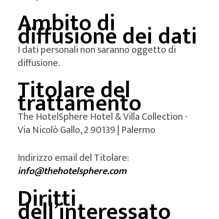
Ambito di
diffusione dei dati
I dati personali non saranno oggetto di
diffusione.
Titolare del
trattamento
The HotelSphere Hotel & Villa Collection -
Via Nicolò Gallo, 2 90139 | Palermo
Indirizzo email del Titolare:
info@thehotelsphere.com
Diritti
dell’interessato